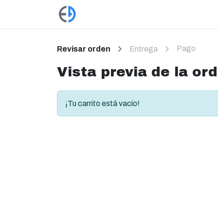
Ir al contenido
Productos
Tienda
Empleos
Pago
Revisar orden
Entrega
Vista previa de la or
¡Tu carrito está vacío!